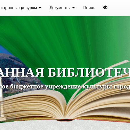
ектронные ресурсы
Документы
Поиск
АННАЯ БИБЛИОТЕ
ое бюджетное учреждение культуры город