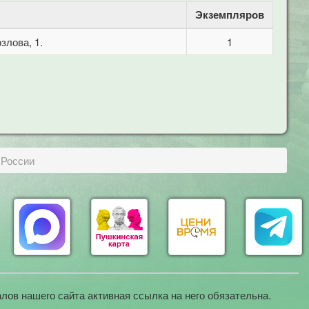
Экземпляров
злова, 1.
1
 России
лов нашего сайта активная ссылка на него обязательна.