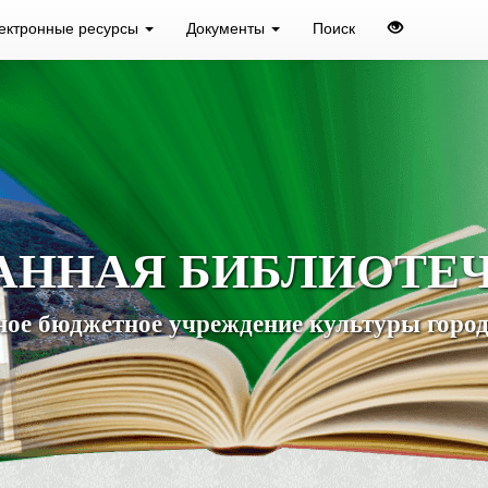
ектронные ресурсы
Документы
Поиск
АННАЯ БИБЛИОТЕ
ое бюджетное учреждение культуры город