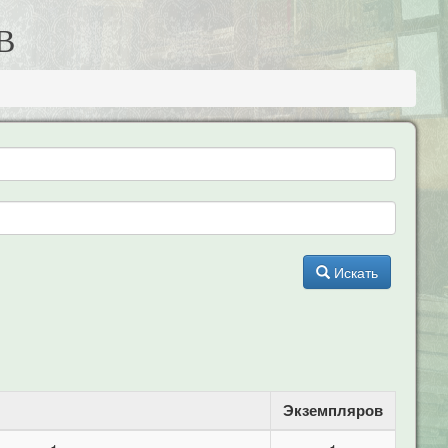
В
Искать
Экземпляров