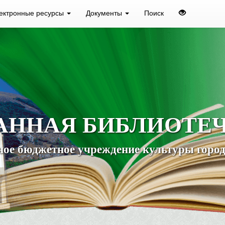
ектронные ресурсы
Документы
Поиск
АННАЯ БИБЛИОТЕ
ое бюджетное учреждение культуры город