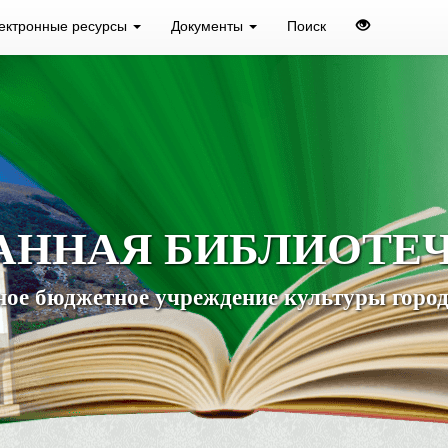
ектронные ресурсы
Документы
Поиск
АННАЯ БИБЛИОТЕ
ое бюджетное учреждение культуры город