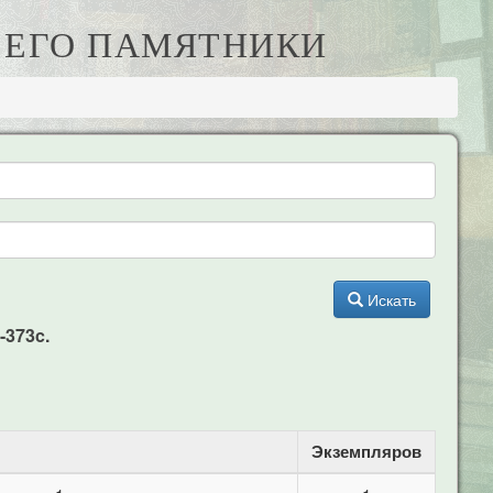
И ЕГО ПАМЯТНИКИ
Искать
-373c.
Экземпляров