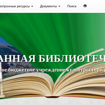
ектронные ресурсы
Документы
Поиск
АННАЯ БИБЛИОТЕ
ое бюджетное учреждение культуры город