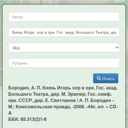
Искать
Бородин, А. П. Князь Игорь хор и орк. Гос. акад.
Большого Театра, дир. М. Эрмлер; Гос. симф.
орк. СССР, дир. Е. Светланов / А. П. Бородин -
М.: Комсомольская правда, -2008. -44c. ил. + CD-
A
ББК: 85.313(2)1-8