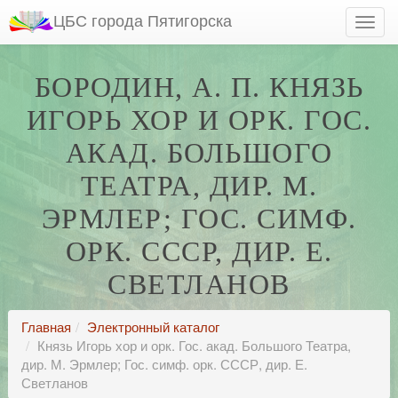
ЦБС города Пятигорска
БОРОДИН, А. П. КНЯЗЬ
ИГОРЬ ХОР И ОРК. ГОС.
АКАД. БОЛЬШОГО
ТЕАТРА, ДИР. М.
ЭРМЛЕР; ГОС. СИМФ.
ОРК. СССР, ДИР. Е.
СВЕТЛАНОВ
Главная
Электронный каталог
Князь Игорь хор и орк. Гос. акад. Большого Театра,
дир. М. Эрмлер; Гос. симф. орк. СССР, дир. Е.
Светланов