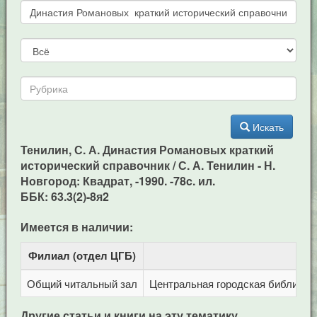
Искать
Тенилин, С. А. Династия Романовых краткий
исторический справочник / С. А. Тенилин - Н.
Новгород: Квадрат, -1990. -78c. ил.
ББК: 63.3(2)-8я2
Имеется в наличии:
Филиал (отдел ЦГБ)
Адр
Общий читальный зал
Центральная городская библиотека
Другие статьи и книги на эту тематику