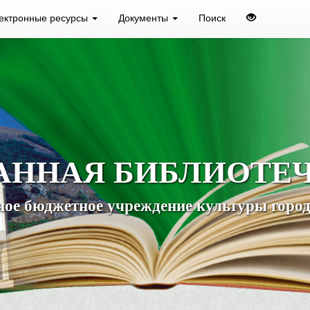
ектронные ресурсы
Документы
Поиск
АННАЯ БИБЛИОТЕ
ое бюджетное учреждение культуры город