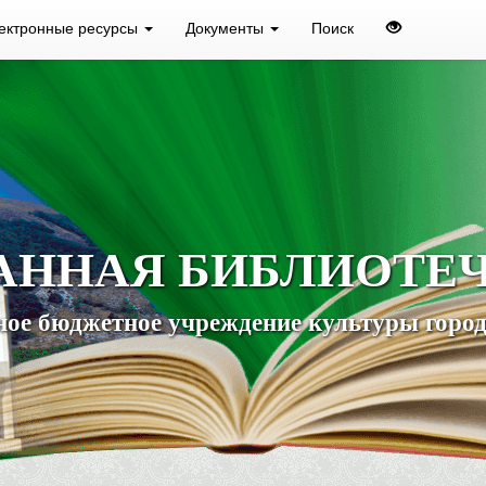
ектронные ресурсы
Документы
Поиск
АННАЯ БИБЛИОТЕ
ое бюджетное учреждение культуры город