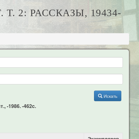
Т. 2: РАССКАЗЫ, 19434-
Искать
, -1986. -462c.
Экземпляров