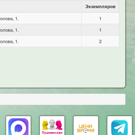
Экземпляров
злова, 1.
1
злова, 1.
1
злова, 1.
2