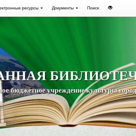
ектронные ресурсы
Документы
Поиск
АННАЯ БИБЛИОТЕ
ое бюджетное учреждение культуры город