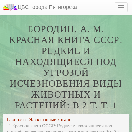
ЦБС города Пятигорска
БОРОДИН, А. М.
КРАСНАЯ КНИГА СССР:
РЕДКИЕ И
НАХОДЯЩИЕСЯ ПОД
УГРОЗОЙ
ИСЧЕЗНОВЕНИЯ ВИДЫ
ЖИВОТНЫХ И
РАСТЕНИЙ: В 2 Т. Т. 1
Главная
Электронный каталог
Красная книга СССР: Редкие и находящиеся под
угрозой исчезновения виды животных и растений: в 2 т.