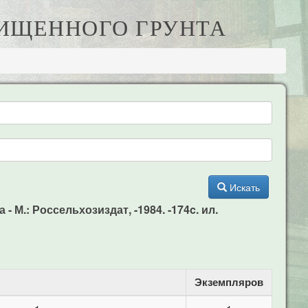
ЩИЩЕННОГО ГРУНТА
Искать
- М.: Россельхозиздат, -1984. -174c. ил.
Экземпляров