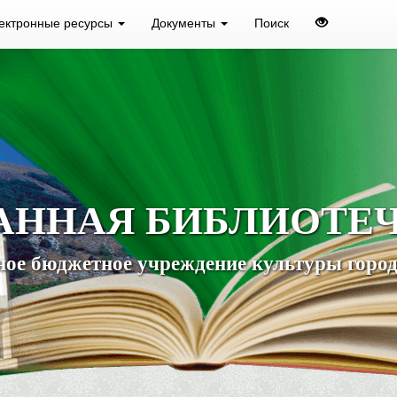
ектронные ресурсы
Документы
Поиск
АННАЯ БИБЛИОТЕ
ое бюджетное учреждение культуры город