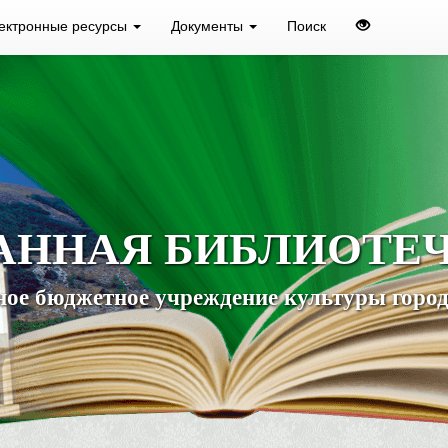
ектронные ресурсы
Документы
Поиск
АННАЯ БИБЛИОТЕ
ое бюджетное учреждение культуры город