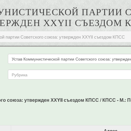
УНИСТИЧЕСКОЙ ПАРТИИ 
ЕРЖДЕН ХХYII СЪЕЗДОМ 
ой партии Советского союза: утвержден ХХYII съездом КПСС
 союза: утвержден ХХYII съездом КПСС / КПСС - М.: Пол
Адрес