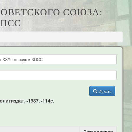
СОВЕТСКОГО СОЮЗА:
КПСС
Искать
итиздат, -1987. -114c.
Экземпляров