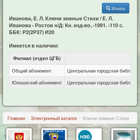
Искать
Иванова, Е. Л. Ключи земные Стихи / Е. Л.
Иванова - Ростов н/Д: Кн. изд-во, -1991. -110 с.
ББК: Р2(2Р37) И20
Имеется в наличии:
Филиал (отдел ЦГБ)
Ад
Общий абонемент
Центральная городская библиотека
Юношеский абонемент
Центральная городская библиотека
Главная
Электронный каталог
Ключи земные Стихи