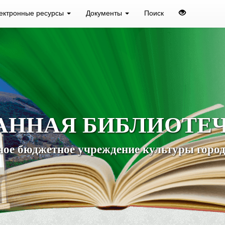
ектронные ресурсы
Документы
Поиск
АННАЯ БИБЛИОТЕ
ое бюджетное учреждение культуры город