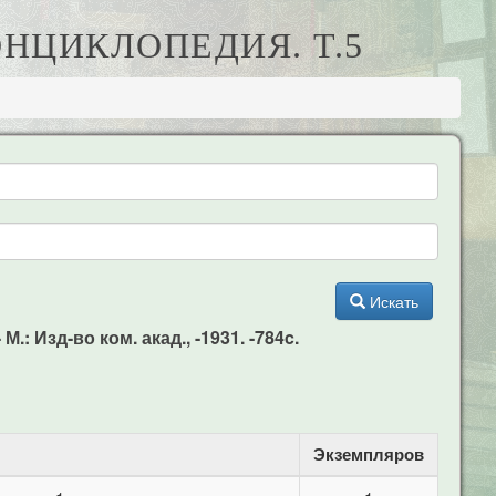
ЭНЦИКЛОПЕДИЯ. Т.5
Искать
: Изд-во ком. акад., -1931. -784c.
Экземпляров