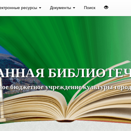
ектронные ресурсы
Документы
Поиск
АННАЯ БИБЛИОТЕ
ое бюджетное учреждение культуры город