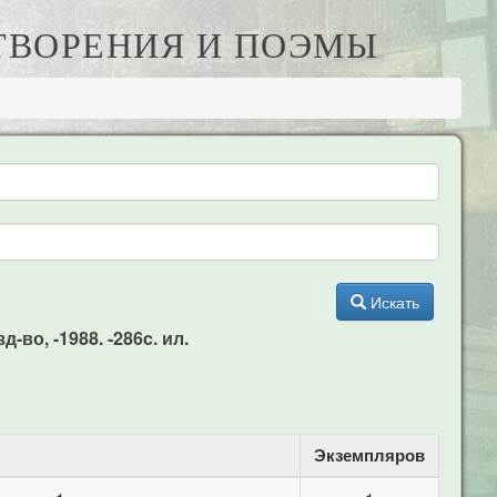
ОТВОРЕНИЯ И ПОЭМЫ
Искать
во, -1988. -286c. ил.
Экземпляров