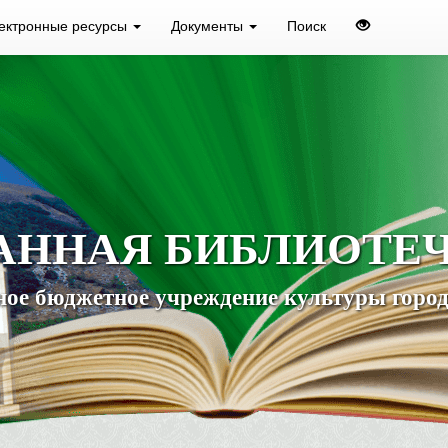
ектронные ресурсы
Документы
Поиск
АННАЯ БИБЛИОТЕ
ое бюджетное учреждение культуры город