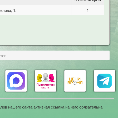
злова, 1.
1
узов
лов нашего сайта активная ссылка на него обязательна.