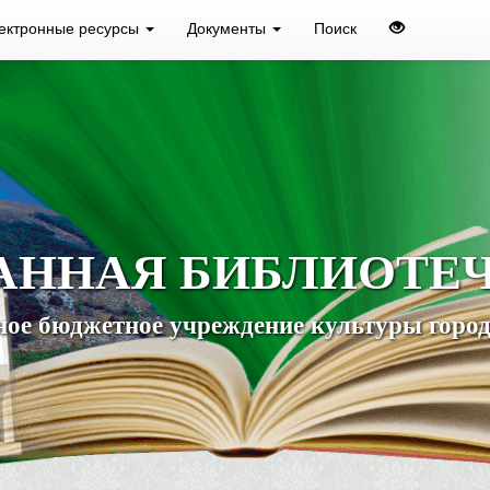
ектронные ресурсы
Документы
Поиск
АННАЯ БИБЛИОТЕ
ое бюджетное учреждение культуры город