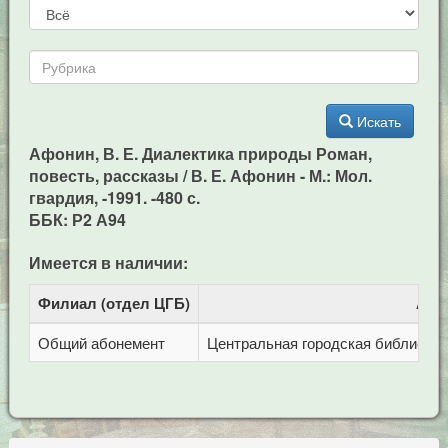
Искать
Афонин, В. Е. Диалектика природы Роман,
повесть, рассказы / В. Е. Афонин - М.: Мол.
гвардия, -1991. -480 с.
ББК: Р2 А94
Имеется в наличии:
Филиал (отдел ЦГБ)
Адр
Общий абонемент
Центральная городская библиотека 