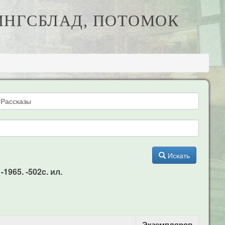
 КИНГСБЛАД, ПОТОМОК
Искать
1965. -502c. ил.
Экземпляров