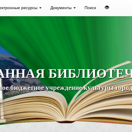
ектронные ресурсы
Документы
Поиск
АННАЯ БИБЛИОТЕ
ое бюджетное учреждение культуры город