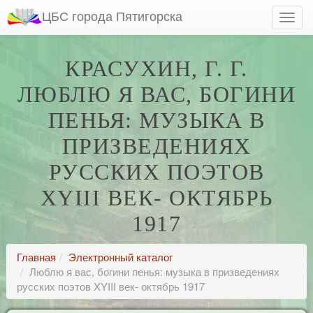
ЦБС города Пятигорска
КРАСУХИН, Г. Г.
ЛЮБЛЮ Я ВАС, БОГИНИ
ПЕНЬЯ: МУЗЫКА В
ПРИЗВЕДЕНИЯХ
РУССКИХ ПОЭТОВ
XYIII ВЕК- ОКТЯБРЬ
1917
Главная
Электронный каталог
Люблю я вас, богини пенья: музыка в призведениях
русских поэтов XYIII век- октябрь 1917