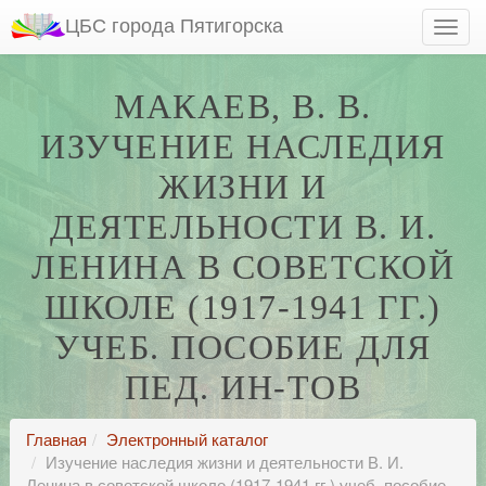
ЦБС города Пятигорска
МАКАЕВ, В. В.
ИЗУЧЕНИЕ НАСЛЕДИЯ
ЖИЗНИ И
ДЕЯТЕЛЬНОСТИ В. И.
ЛЕНИНА В СОВЕТСКОЙ
ШКОЛЕ (1917-1941 ГГ.)
УЧЕБ. ПОСОБИЕ ДЛЯ
ПЕД. ИН-ТОВ
Главная
Электронный каталог
Изучение наследия жизни и деятельности В. И.
Ленина в советской школе (1917-1941 гг.) учеб. пособие