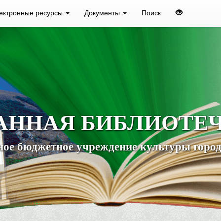
ектронные ресурсы
Документы
Поиск
АННАЯ БИБЛИОТЕ
ое бюджетное учреждение культуры город