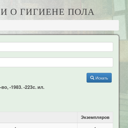
НИ О ГИГИЕНЕ ПОЛА
Искать
о, -1983. -223c. ил.
Экземпляров