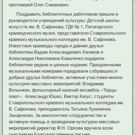
протоиерей Олег Симанович.
Поздравить библиотечных работников пришли и
руководители учреждений культуры: Детской школы
искусств им. В. Сафонова, ГДК № 1, Пятигорского
краеведческого музея, представители Ставропольского
краевого музыкального колледжа им. В. Сафонова.
Известные краеведы города и давние друзья
библиотеки Вадим Александрович Хачиков и
Александра Николаевна Коваленко подарили
библиотеке редкие и ценные издания. Праздничными
музыкальными номерами порадовали собравшихся
добрые друзья библиотек, активные участники многих
культурно-массовых мероприятий: Владимир
Волынкин, фольклорный казачий ансамбль «Терцы
поют», Александр Юшко, Виктор Казус, студенты
Ставропольского краевого музыкального колледжа им.
В. Сафонова, преподаватель Татьяна Лукинична
Захарченко. За многолетнее сотрудничество и
активную помощь в проведении культурно-массовых
мероприятий директор Ф.Н. Орлова вручила всем
участникам Благодарственные письма.