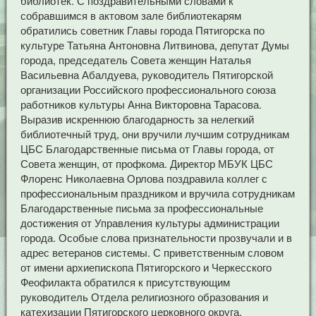
библиотек. С поздравительными словами к
собравшимся в актовом зале библиотекарям
обратились советник Главы города Пятигорска по
культуре Татьяна Антоновна Литвинова, депутат Думы
города, председатель Совета женщин Наталья
Васильевна Абалдуева, руководитель Пятигорской
организации Российского профессионального союза
работников культуры Анна Викторовна Тарасова.
Выразив искреннюю благодарность за нелегкий
библиотечный труд, они вручили лучшим сотрудникам
ЦБС Благодарственные письма от Главы города, от
Совета женщин, от профкома. Директор МБУК ЦБС
Флоренс Николаевна Орлова поздравила коллег с
профессиональным праздником и вручила сотрудникам
Благодарственные письма за профессиональные
достижения от Управления культуры администрации
города. Особые слова признательности прозвучали и в
адрес ветеранов системы. С приветственным словом
от имени архиепископа Пятигорского и Черкесского
Феофилакта обратился к присутствующим
руководитель Отдела религиозного образования и
катехизации Пятигорского церковного округа,