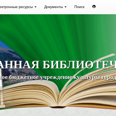
ектронные ресурсы
Документы
Поиск
АННАЯ БИБЛИОТЕ
ое бюджетное учреждение культуры город