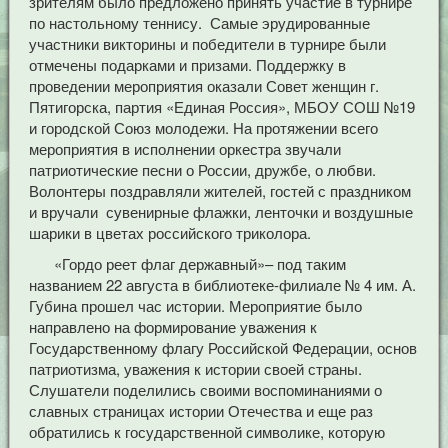
зрителям было предложено принять участие в турнире
по настольному теннису. Самые эрудированные
участники викторины и победители в турнире были
отмечены подарками и призами. Поддержку в
проведении мероприятия оказали Совет женщин г.
Пятигорска, партия «Единая Россия», МБОУ СОШ №19
и городской Союз молодежи. На протяжении всего
мероприятия в исполнении оркестра звучали
патриотические песни о России, дружбе, о любви.
Волонтеры поздравляли жителей, гостей с праздником
и вручали сувенирные флажки, ленточки и воздушные
шарики в цветах российского триколора.
«Гордо реет флаг державный»– под таким
названием 22 августа в библиотеке-филиале № 4 им. А.
Губина прошел час истории. Мероприятие было
направлено на формирование уважения к
Государственному флагу Российской Федерации, основ
патриотизма, уважения к истории своей страны.
Слушатели поделились своими воспоминаниями о
славных страницах истории Отечества и еще раз
обратились к государственной символике, которую