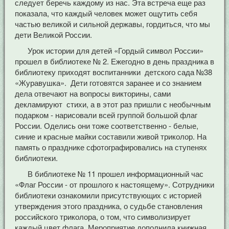
следует беречь каждому из нас. Эта встреча еще раз
показала, что каждый человек может ощутить себя
частью великой и сильной державы, гордиться, что мы
дети Великой России.
Урок истории для детей «Гордый символ России»
прошел в библиотеке № 2. Ежегодно в день праздника в
библиотеку приходят воспитанники детского сада №38
«Журавушка». Дети готовятся заранее и со знанием
дела отвечают на вопросы викторины, сами
декламируют стихи, а в этот раз пришли с необычным
подарком - нарисовали всей группой большой флаг
России. Оделись они тоже соответственно - белые,
синие и красные майки составили живой триколор. На
память о празднике сфотографировались на ступенях
библиотеки.
В библиотеке № 11 прошел информационный час
«Флаг России - от прошлого к настоящему». Сотрудники
библиотеки ознакомили присутствующих с историей
утверждения этого праздника, о судьбе становления
российского триколора, о том, что символизирует
каждый цвет флага. Мероприятие дополнила книжная