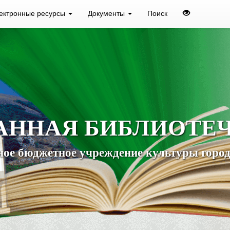
ектронные ресурсы
Документы
Поиск
АННАЯ БИБЛИОТЕ
ое бюджетное учреждение культуры город