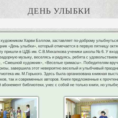
ДЕНЬ УЛЫБКИ
 художником Харви Бэллом, заставляет по-доброму улыбнуться
дник «День улыбки», который отмечается в первую пятницу октя
 пришли в ЦДБ им. С.В.Михалкова ученики школы № 6. У входа
задорную музыку, веселясь и радуясь, ребята с удовольствием
», «Смешной художник», «Веселые гримасы». Победителям вручи
ризы, завершила этот невероятно веселый и улыбчивый праздн
тека им. М.Горького. Здесь была организована книжная выстав
ов, так и современных авторов. Книги предложенные к прочтен
абонемент библиотеки, унес с собой не только книги, но улыбк