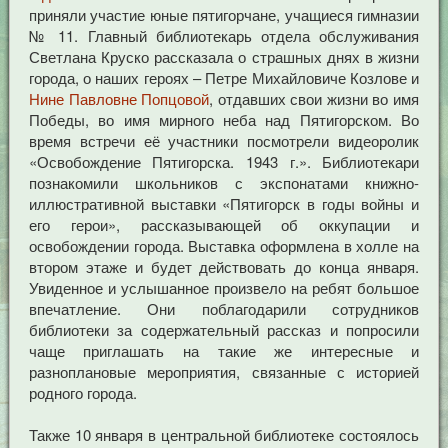
приняли участие юные пятигорчане, учащиеся гимназии
№ 11. Главный библиотекарь отдела обслуживания
Светлана Круско рассказала о страшных днях в жизни
города, о наших героях – Петре Михайловиче Козлове и
Нине Павловне Попцовой
, отдавших свои жизни во имя
Победы, во имя мирного неба над Пятигорском. Во
время встречи её участники посмотрели видеоролик
«Освобождение Пятигорска. 1943 г.». Библиотекари
познакомили школьников с экспонатами книжно-
иллюстративной выставки «Пятигорск в годы войны и
его герои», рассказывающей об оккупации и
освобождении города. Выставка оформлена в холле на
втором этаже и будет действовать до конца января.
Увиденное и услышанное произвело на ребят большое
впечатление. Они поблагодарили сотрудников
библиотеки за содержательный рассказ и попросили
чаще приглашать на такие же интересные и
разноплановые мероприятия, связанные с историей
родного города.
Также 10 января в центральной библиотеке состоялось