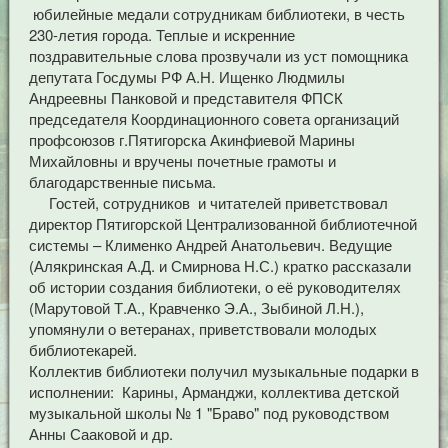
юбилейные медали сотрудникам библиотеки, в честь
230-летия города. Теплые и искренние
поздравительные слова прозвучали из уст помощника
депутата Госдумы РФ А.Н. Ищенко Людмилы
Андреевны Панковой и представителя ФПСК
председателя Координационного совета организаций
профсоюзов г.Пятигорска Акинфиевой Марины
Михайловны и вручены почетные грамоты и
благодарственные письма.
Гостей, сотрудников и читателей приветствовал
директор Пятигорской Централизованной библиотечной
системы – Клименко Андрей Анатольевич. Ведущие
(Алякринская А.Д. и Смирнова Н.С.) кратко рассказали
об истории создания библиотеки, о её руководителях
(Марутовой Т.А., Кравченко Э.А., Зыбиной Л.Н.),
упомянули о ветеранах, приветствовали молодых
библиотекарей.
Коллектив библиотеки получил музыкальные подарки в
исполнении: Карины, Арманджи, коллектива детской
музыкальной школы № 1 "Браво" под руководством
Анны Сааковой и др.