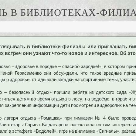
Ь В БИБЛИОТЕКАХ-ФИЛИ
лядывать в библиотеки-филиалы или приглашать биб
тих встреч они узнают что-то новое и интересное. Об 
овья «Здоровье в порядке – спасибо зарядке!», в котором при
иной Герасименко они обсуждали, что такое вредные привыч
ы о здоровье, отгадывали загадки на спортивные темы, участво
о – безопасный отдых» пришли ребята из детского сада «
етиться детям во время отдыха в лесу, на водоёме, в горах и 
Для закрепления информации дети посмотрели видеоролик на тем
о лагеря отдыха «Ромашка» при гимназии № 4 было провед
блиотекарь Лариса Багдасарова рассказала гостям интересны
али в эстафете «Водолей», игре на внимание «Сигналы», разгад