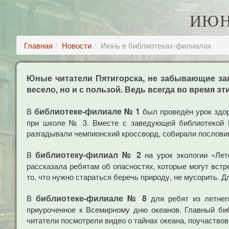
ИЮН
Главная
Новости
Июнь в библиотеках-филиалах
Юные читатели Пятигорска, не забывающие заг
весело, но и с пользой. Ведь всегда во время э
библиотеке-филиале № 1
В
был проведён урок здор
при школе № 3. Вместе с заведующей библиотекой Н
разгадывали чемпионский кроссворд, собирали пословиц
библиотеку-филиал № 2
В
на урок экологии «Лет
рассказала ребятам об опасностях, которые могут встр
то, что нужно стараться беречь природу, не мусорить. 
библиотеке-филиале № 8
В
для ребят из летнег
приуроченное к Всемирному дню океанов. Главный би
читатели посмотрели видео о тайнах океана, поучаствов