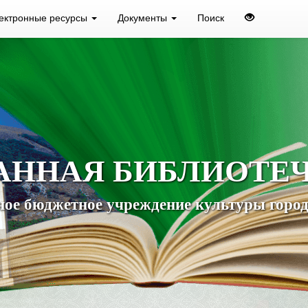
ектронные ресурсы
Документы
Поиск
АННАЯ БИБЛИОТЕ
ое бюджетное учреждение культуры город