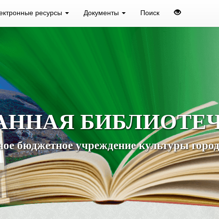
ектронные ресурсы
Документы
Поиск
АННАЯ БИБЛИОТЕ
ое бюджетное учреждение культуры город