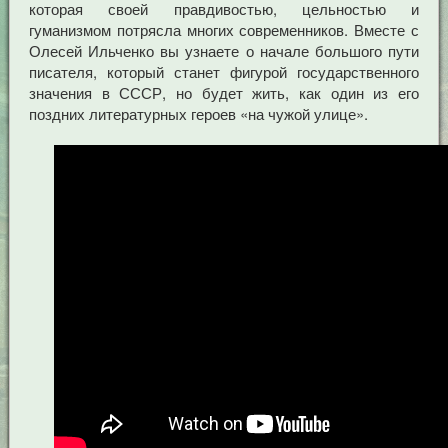
которая своей правдивостью, цельностью и
гуманизмом потрясла многих современников. Вместе с
Олесей Ильченко вы узнаете о начале большого пути
писателя, который станет фигурой государственного
значения в СССР, но будет жить, как один из его
поздних литературных героев «на чужой улице».