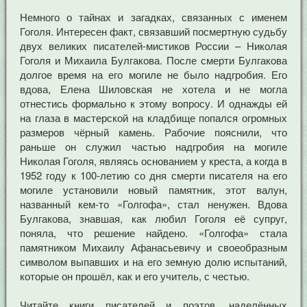
Немного о тайнах и загадках, связанных с именем
Гоголя. Интересен факт, связавший посмертную судьбу
двух великих писателей-мистиков России – Николая
Гоголя и Михаила Булгакова. После смерти Булгакова
долгое время на его могиле не было надгробия. Его
вдова, Елена Шиловская не хотела и не могла
отнестись формально к этому вопросу. И однажды ей
на глаза в мастерской на кладбище попался огромных
размеров чёрный камень. Рабочие пояснили, что
раньше он служил частью надгробия на могиле
Николая Гоголя, являясь основанием у креста, а когда в
1952 году к 100-летию со дня смерти писателя на его
могиле установили новый памятник, этот валун,
названный кем-то «Голгофа», стал ненужен. Вдова
Булгакова, знавшая, как любил Гоголя её супруг,
поняла, что решение найдено. «Голгофа» стала
памятником Михаилу Афанасьевичу и своеобразным
символом выпавших и на его земную долю испытаний,
которые он прошёл, как и его учитель, с честью.
Читайте книги писателей и поэтов, наделённых