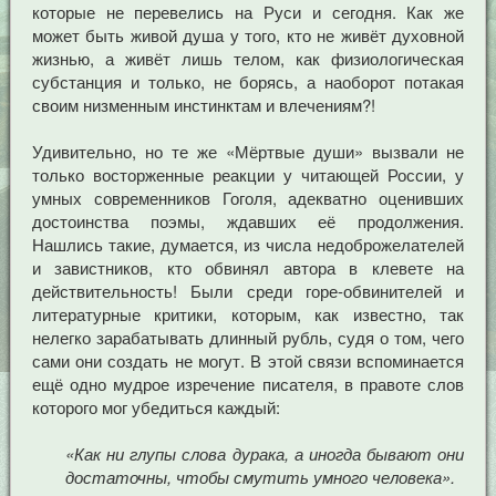
которые не перевелись на Руси и сегодня. Как же
может быть живой душа у того, кто не живёт духовной
жизнью, а живёт лишь телом, как физиологическая
субстанция и только, не борясь, а наоборот потакая
своим низменным инстинктам и влечениям?!
Удивительно, но те же «Мёртвые души» вызвали не
только восторженные реакции у читающей России, у
умных современников Гоголя, адекватно оценивших
достоинства поэмы, ждавших её продолжения.
Нашлись такие, думается, из числа недоброжелателей
и завистников, кто обвинял автора в клевете на
действительность! Были среди горе-обвинителей и
литературные критики, которым, как известно, так
нелегко зарабатывать длинный рубль, судя о том, чего
сами они создать не могут. В этой связи вспоминается
ещё одно мудрое изречение писателя, в правоте слов
которого мог убедиться каждый:
«Как ни глупы слова дурака, а иногда бывают они
достаточны, чтобы смутить умного человека».