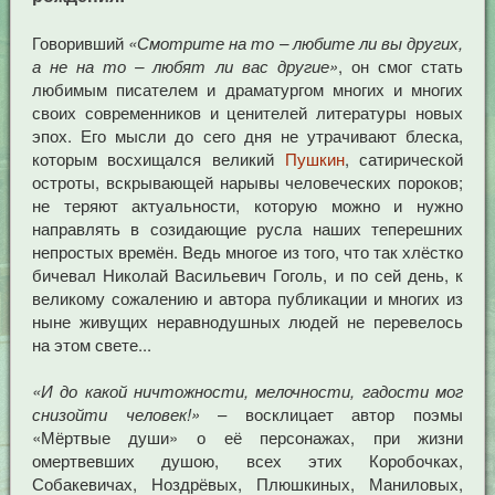
Говоривший
«Смотрите на то – любите ли вы других,
а не на то – любят ли вас другие»
, он смог стать
любимым писателем и драматургом многих и многих
своих современников и ценителей литературы новых
эпох. Его мысли до сего дня не утрачивают блеска,
которым восхищался великий
Пушкин
, сатирической
остроты, вскрывающей нарывы человеческих пороков;
не теряют актуальности, которую можно и нужно
направлять в созидающие русла наших теперешних
непростых времён. Ведь многое из того, что так хлёстко
бичевал Николай Васильевич Гоголь, и по сей день, к
великому сожалению и автора публикации и многих из
ныне живущих неравнодушных людей не перевелось
на этом свете...
«И до какой ничтожности, мелочности, гадости мог
снизойти человек!»
– восклицает автор поэмы
«Мёртвые души» о её персонажах, при жизни
омертвевших душою, всех этих Коробочках,
Собакевичах, Ноздрёвых, Плюшкиных, Маниловых,