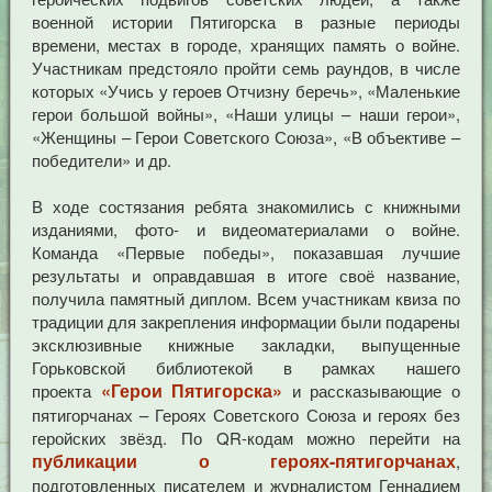
военной истории Пятигорска в разные периоды
времени, местах в городе, хранящих память о войне.
Участникам предстояло пройти семь раундов, в числе
которых «Учись у героев Отчизну беречь», «Маленькие
герои большой войны», «Наши улицы – наши герои»,
«Женщины – Герои Советского Союза», «В объективе –
победители» и др.
В ходе состязания ребята знакомились с книжными
изданиями, фото- и видеоматериалами о войне.
Команда «Первые победы», показавшая лучшие
результаты и оправдавшая в итоге своё название,
получила памятный диплом. Всем участникам квиза по
традиции для закрепления информации были подарены
эксклюзивные книжные закладки, выпущенные
Горьковской библиотекой в рамках нашего
«Герои Пятигорска»
проекта
и рассказывающие о
пятигорчанах – Героях Советского Союза и героях без
геройских звёзд. По QR-кодам можно перейти на
публикации о героях-пятигорчанах
,
подготовленных писателем и журналистом Геннадием