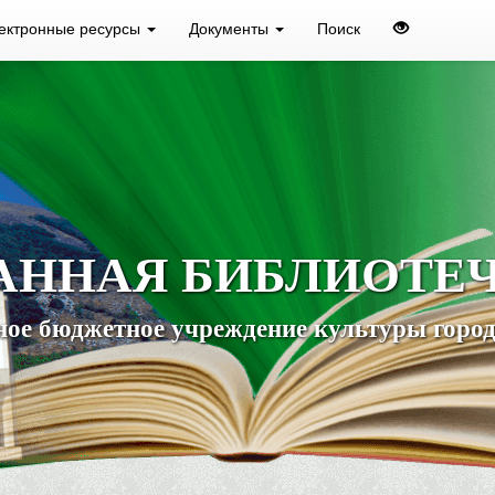
ектронные ресурсы
Документы
Поиск
АННАЯ БИБЛИОТЕ
ое бюджетное учреждение культуры город