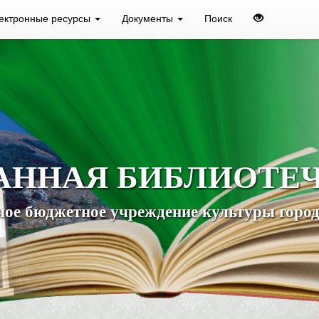
ектронные ресурсы
Документы
Поиск
АННАЯ БИБЛИОТЕ
ое бюджетное учреждение культуры город