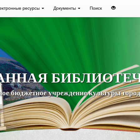
ектронные ресурсы
Документы
Поиск
АННАЯ БИБЛИОТЕ
ое бюджетное учреждение культуры город