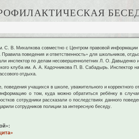
РОФИЛАКТИЧЕСКАЯ БЕСЕ
м. С. В. Михалкова совместно с Центром правовой информаци
. Правила поведения и ответственность» для школьников, отды
ишли инспектор по делам несовершеннолетних Л. О. Давыденко
ского клуба им. А. А. Кадочникова П. В. Сабадырь. Инспектор
ассового отдыха.
 поведения учащихся в школе, уважительного и корректного о
информацию о том, куда можно обратиться ребёнку в случая
остков сотрудники рассказали о последствиях данного повед
дарили сотрудников полиции за интересную беседу.
ой»:
щита»