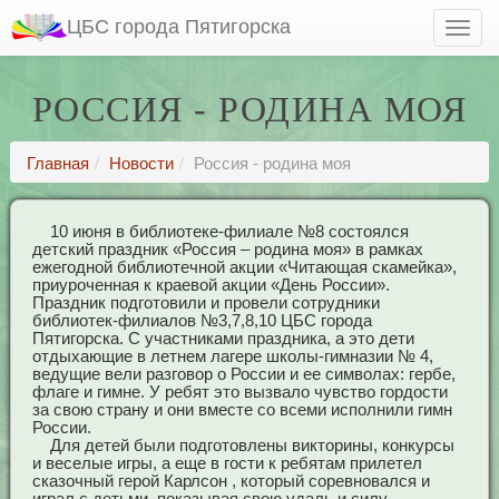
ЦБС города Пятигорска
РОССИЯ - РОДИНА МОЯ
Главная
Новости
Россия - родина моя
10 июня в библиотеке-филиале №8 состоялся
детский праздник «Россия – родина моя» в рамках
ежегодной библиотечной акции «Читающая скамейка»,
приуроченная к краевой акции «День России».
Праздник подготовили и провели сотрудники
библиотек-филиалов №3,7,8,10 ЦБС города
Пятигорска. С участниками праздника, а это дети
отдыхающие в летнем лагере школы-гимназии № 4,
ведущие вели разговор о России и ее символах: гербе,
флаге и гимне. У ребят это вызвало чувство гордости
за свою страну и они вместе со всеми исполнили гимн
России.
Для детей были подготовлены викторины, конкурсы
и веселые игры, а еще в гости к ребятам прилетел
сказочный герой Карлсон , который соревновался и
играл с детьми, показывая свою удаль и силу.