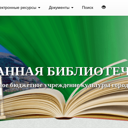
ектронные ресурсы
Документы
Поиск
АННАЯ БИБЛИОТЕ
ое бюджетное учреждение культуры город