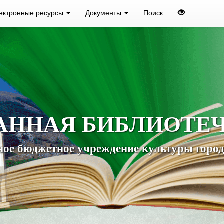
ектронные ресурсы
Документы
Поиск
АННАЯ БИБЛИОТЕ
ое бюджетное учреждение культуры город