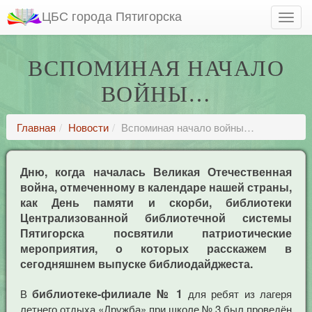
ЦБС города Пятигорска
ВСПОМИНАЯ НАЧАЛО
ВОЙНЫ…
Главная
Новости
Вспоминая начало войны…
Дню, когда началась Великая Отечественная
война, отмеченному в календаре нашей страны,
как День памяти и скорби, библиотеки
Централизованной библиотечной системы
Пятигорска посвятили патриотические
мероприятия, о которых расскажем в
сегодняшнем выпуске библиодайджеста.
библиотеке-филиале № 1
В
для ребят из лагеря
летнего отдыха «Дружба» при школе № 3 был проведён