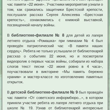
час памяти «22 июня». Участники мероприятия узнали о
том, как сражались защитники Брестской крепости,
послушали рассказ Сергея Алексеева «Брестская
крепость», ознакомились с книжной выставкой,
посвященной началу войны.
библиотеке-филиале № 8
В
для детей из лагеря
летнего отдыха «Ромашка» при гимназии № 4 был
проведён патриотический час «В памяти наших
сердец». Ребята не только услышали от библиотекарей
рассказ о событиях 22 июня, но и посмотрели
видеоролик о первых часах войны, собирали из набора
слогов текст песни «22 июня ровно в 4 часа»,
поучаствовали в викторине «Мы память бережно
храним» и мастер-классе по изготовлению памятных
открыток.
детской библиотеке-филиале № 9
В
был проведён
час памяти «От советского информбюро...», в котором
приняли участие ребята из лагеря летнего отдыха при
школе № 19. Узнав от библиотекарей интересные