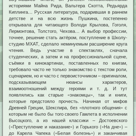
историями Майна Рида, Вальтера Скотта, Редьярда
Киплинга… Русская литература, подарившая в раннем
детстве и на всю жизнь Пушкина, постепенно
открывала для читающего Володи Крылова, Гоголя,
Лермонтова, Толстого, Чехова… А выбор профессии,
точнее, решение стать актёром, поступление в Школу-
студию МХАТ, сделало неминуемым расширение круга
чтения. Ведь участие в спектаклях, сначала
студенческих, а затем и на профессиональной сцене,
съёмки в кинокартинах, поставленных по книгам,
требовало часто не только знакомство с текстом роли,
сценарием, но и часто с первоисточником – оригиналом,
подсказывающем нюансы характеров,
взаимоотношений между героями и т. д. И тут
появлялись как старые «знакомцы», так и книги,
которые предстояло прочесть. Начиная от мифов
Древней Греции, Шекспира, без «плотного общения» с
которым не было бы того своего Гамлета в исполнении
Высоцкого, а из нашей классики – Достоевского
(«Преступление и наказание») и Горького («На дне») –
до Карела Чапека («Белая болезнь») и заканчивая