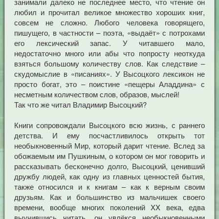
занимали далеко не последнее место, что чтение он
любил и прочитал великое множество хороших книг,
совсем не сложно. Любого человека говорящего,
пишущего, в частности – поэта, «выдаёт» с потрохами
его лексический запас. У читавшего мало,
недостаточно много или абы что попросту неоткуда
взяться большому количеству слов. Как следствие –
скудомыслие в «писаниях». У Высоцкого лексикон не
просто богат, это – поистине «пещеры Аладдина» с
несметным количеством слов, образов, мыслей!
Так что же читал Владимир Высоцкий?
Книги сопровождали Высоцкого всю жизнь, с раннего
детства. И ему посчастливилось открыть тот
необыкновенный Мир, который дарит чтение. Вслед за
обожаемым им Пушкиным, о котором он мог говорить и
рассказывать бесконечно долго, Высоцкий, ценивший
дружбу людей, как одну из главных ценностей бытия,
также относился и к книгам – как к верным своим
друзьям. Как и большинство из мальчишек своего
времени, вообще многих поколений XX века, едва
выучившись читать, он увлёкся необыкновенными