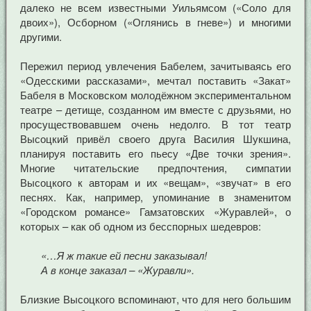
далеко не всем известными Уильямсом («Соло для
двоих»), Осборном («Оглянись в гневе») и многими
другими.
Пережил период увлечения Бабелем, зачитываясь его
«Одесскими рассказами», мечтал поставить «Закат»
Бабеля в Московском молодёжном экспериментальном
театре – детище, созданном им вместе с друзьями, но
просуществовавшем очень недолго. В тот театр
Высоцкий привёл своего друга Василия Шукшина,
планируя поставить его пьесу «Две точки зрения».
Многие читательские предпочтения, симпатии
Высоцкого к авторам и их «вещам», «звучат» в его
песнях. Как, например, упоминание в знаменитом
«Городском романсе» Гамзатовских «Журавлей», о
которых – как об одном из бесспорных шедевров:
«…Я ж такие ей песни заказывал!
А в конце заказал – «Журавли».
Близкие Высоцкого вспоминают, что для него большим