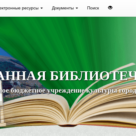
ектронные ресурсы
Документы
Поиск
АННАЯ БИБЛИОТЕ
ое бюджетное учреждение культуры город