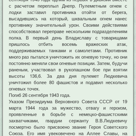
с расчетом переплыл Днепр. Пулеметным огнем с
лодки заставил противника отойти от берега,
высадившись на который, шквальным огнем нанес
противнику значительный урон. Своими действиями
способствовал переправе нескольким подразделениям
полка. В первый день Владиславу с товарищами
пришлось отбить восемь вражеских атак,
поддерживаемых танками и самолетами. Противник
много раз пытался уничтожить их огневую точку, но они
постоянно меняли свои огневые позиции. Затем, будучи
раненым, участвовал в рукопашном бое при взятии
высоты 136,6. За два дня пулемет Людкевича
уничтожил более 80 фашистов и подавил несколько
огневых точек.
Погиб 26 сентября 1943 года.
Указом Президиума Верховного Совета СССР от 19
марта 1944 года за мужество, отвагу и героизм,
проявленные в борьбе с немецко-фашистскими
захватчиками, гвардии сержанту В.В.Людкевичу
посмертно было присвоено звание Героя Советского
Союза. Его имя увековечено на Аллее Славы, на