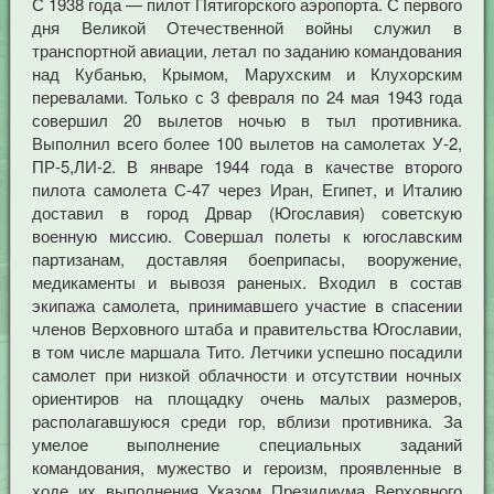
С 1938 года — пилот Пятигорского аэропорта. С первого
дня Великой Отечественной войны служил в
транспортной авиации, летал по заданию командования
над Кубанью, Крымом, Марухским и Клухорским
перевалами. Только с 3 февраля по 24 мая 1943 года
совершил 20 вылетов ночью в тыл противника.
Выполнил всего более 100 вылетов на самолетах У-2,
ПР-5,ЛИ-2. В январе 1944 года в качестве второго
пилота самолета С-47 через Иран, Египет, и Италию
доставил в город Дрвар (Югославия) советскую
военную миссию. Совершал полеты к югославским
партизанам, доставляя боеприпасы, вооружение,
медикаменты и вывозя раненых. Входил в состав
экипажа самолета, принимавшего участие в спасении
членов Верховного штаба и правительства Югославии,
в том числе маршала Тито. Летчики успешно посадили
самолет при низкой облачности и отсутствии ночных
ориентиров на площадку очень малых размеров,
располагавшуюся среди гор, вблизи противника. За
умелое выполнение специальных заданий
командования, мужество и героизм, проявленные в
ходе их выполнения Указом Президиума Верховного