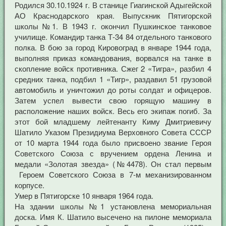
Родился 30.10.1924 г. В станице Гиагинской Адыгейской
АО Краснодарского края. Выпускник Пятигорской
школы №1. В 1943 г. окончил Пушкинское танковое
училище. Командир танка Т-34 84 отдельного танкового
полка. В бою за город Кировоград в январе 1944 года,
выполняя приказ командования, ворвался на танке в
скопление войск противника. Сжег 2 «Тигра», разбил 4
средних танка, подбил 1 «Тигр», раздавил 51 грузовой
автомобиль и уничтожил до роты солдат и офицеров.
Затем успел вывести свою горящую машину в
расположение наших войск. Весь его экипаж погиб. За
этот бой младшему лейтенанту Киму Дмитриевичу
Шатило Указом Президиума Верховного Совета СССР
от 10 марта 1944 года было присвоено звание Героя
Советского Союза с вручением ордена Ленина и
медали «Золотая звезда» (№4478). Он стал первым
Героем Советского Союза в 7-м механизированном
корпусе.
Умер в Пятигорске 10 января 1964 года.
На здании школы №1 установлена мемориальная
доска. Имя К. Шатило высечено на пилоне мемориала