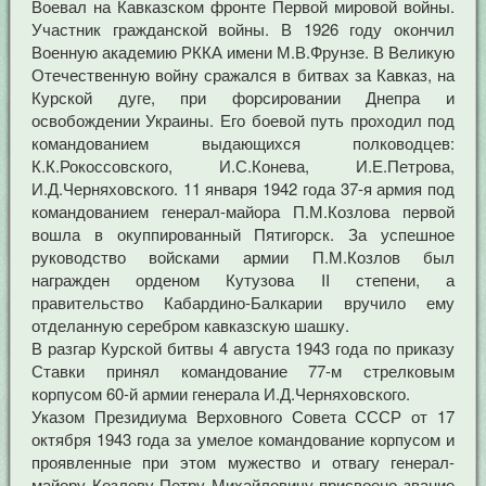
Воевал на Кавказском фронте Первой мировой войны.
Участник гражданской войны. В 1926 году окончил
Военную академию РККА имени М.В.Фрунзе. В Великую
Отечественную войну сражался в битвах за Кавказ, на
Курской дуге, при форсировании Днепра и
освобождении Украины. Его боевой путь проходил под
командованием выдающихся полководцев:
К.К.Рокоссовского, И.С.Конева, И.Е.Петрова,
И.Д.Черняховского. 11 января 1942 года 37-я армия под
командованием генерал-майора П.М.Козлова первой
вошла в окуппированный Пятигорск. За успешное
руководство войсками армии П.М.Козлов был
награжден орденом Кутузова II степени, а
правительство Кабардино-Балкарии вручило ему
отделанную серебром кавказскую шашку.
В разгар Курской битвы 4 августа 1943 года по приказу
Ставки принял командование 77-м стрелковым
корпусом 60-й армии генерала И.Д.Черняховского.
Указом Президиума Верховного Совета СССР от 17
октября 1943 года за умелое командование корпусом и
проявленные при этом мужество и отвагу генерал-
майору Козлову Петру Михайловичу присвоено звание