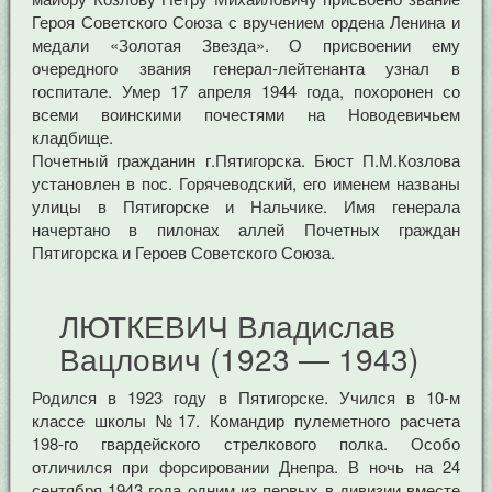
Героя Советского Союза с вручением ордена Ленина и
медали «Золотая Звезда». О присвоении ему
очередного звания генерал-лейтенанта узнал в
госпитале. Умер 17 апреля 1944 года, похоронен со
всеми воинскими почестями на Новодевичьем
кладбище.
Почетный гражданин г.Пятигорска. Бюст П.М.Козлова
установлен в пос. Горячеводский, его именем названы
улицы в Пятигорске и Нальчике. Имя генерала
начертано в пилонах аллей Почетных граждан
Пятигорска и Героев Советского Союза.
ЛЮТКЕВИЧ Владислав
Вацлович (1923 — 1943)
Родился в 1923 году в Пятигорске. Учился в 10-м
классе школы №17. Командир пулеметного расчета
198-го гвардейского стрелкового полка. Особо
отличился при форсировании Днепра. В ночь на 24
сентября 1943 года одним из первых в дивизии вместе