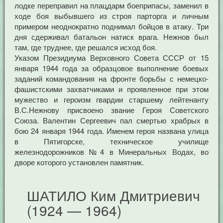
лодке переправил на плацдарм боеприпасы, заменил в
ходе боя выбывшего из строя парторга и личным
примером неоднократно поднимал бойцов в атаку. Три
дня сдерживал батальон натиск врага. Нежнов был
там, где труднее, где решался исход боя.
Указом Президиума Верховного Совета СССР от 15
января 1944 года за образцовое выполнение боевых
заданий командования на фронте борьбы с немецко-
фашистскими захватчиками и проявленное при этом
мужество и героизм гвардии старшему лейтенанту
В.С.Нежнову присвоено звание Героя Советского
Союза. Валентин Сергеевич пал смертью храбрых в
бою 24 января 1944 года. Именем героя названа улица
в Пятигорске, техническое училище
железнодорожников №4 в Минеральных Водах, во
дворе которого установлен памятник.
ШАТИЛО Ким Дмитриевич
(1924 — 1964)