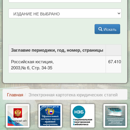
Искать
Заглавие периодики, год, номер, страницы
Российская юстиция,
67.410 Гр
2003,№ 6, Стр. 34-35
Главная
Электронная картотека юридических статей