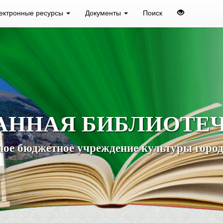
ектронные ресурсы
Документы
Поиск
АННАЯ БИБЛИОТЕ
ое бюджетное учреждение культуры город