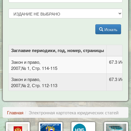
Искать
Заглавие периодики, год, номер, страницы
ББ
Закон и право,
67.3 Истор
2007,№ 1, Стр. 114-115
Закон и право,
67.3 Истор
2007,№ 2, Стр. 112-113
Главная
Электронная картотека юридических статей