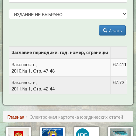
Искать
Заглавие периодики, год, номер, страницы
Законность,
67.411 Уг
2010,№ 1, Стр. 47-48
Законность,
67.72 Про
2011,№ 1, Стр. 42-44
Главная
Электронная картотека юридических статей