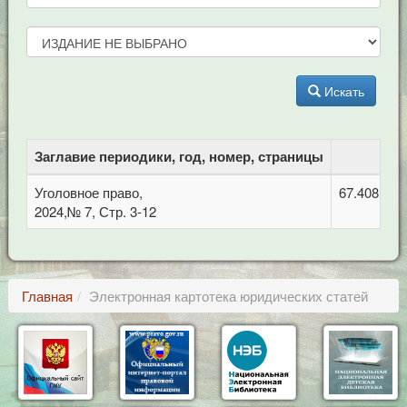
Искать
Заглавие периодики, год, номер, страницы
Уголовное право,
67.408 Уго
2024,№ 7, Стр. 3-12
Главная
Электронная картотека юридических статей