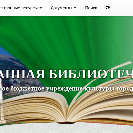
ектронные ресурсы
Документы
Поиск
АННАЯ БИБЛИОТЕ
ое бюджетное учреждение культуры город