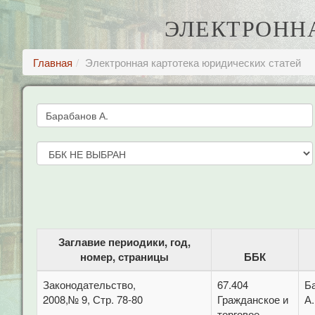
ЭЛЕКТРОНН
Главная
Электронная картотека юридических статей
Заглавие периодики, год,
номер, страницы
ББК
Законодательство,
67.404
Б
2008,№ 9, Стр. 78-80
Гражданское и
А.
торговое